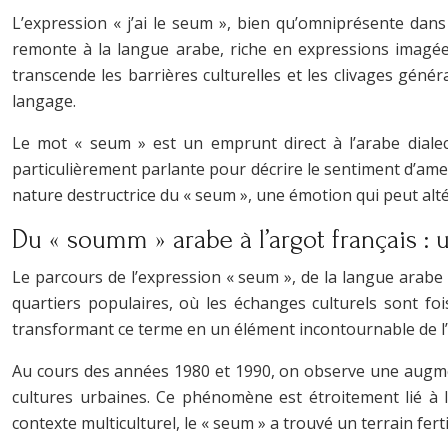
L’expression « j’ai le seum », bien qu’omniprésente dans
remonte à la langue arabe, riche en expressions imagées 
transcende les barrières culturelles et les clivages géné
langage.
Le mot « seum » est un emprunt direct à l’arabe dialectal, dérivé du terme classique « سُمّ » (soumm), q
particulièrement parlante pour décrire le sentiment d’amer
nature destructrice du « seum », une émotion qui peut alt
Du « soumm » arabe à l’argot français : 
Le parcours de l’expression « seum », de la langue arabe 
quartiers populaires, où les échanges culturels sont fo
transformant ce terme en un élément incontournable de l
Au cours des années 1980 et 1990, on observe une augmenta
cultures urbaines. Ce phénomène est étroitement lié à 
contexte multiculturel, le « seum » a trouvé un terrain fer