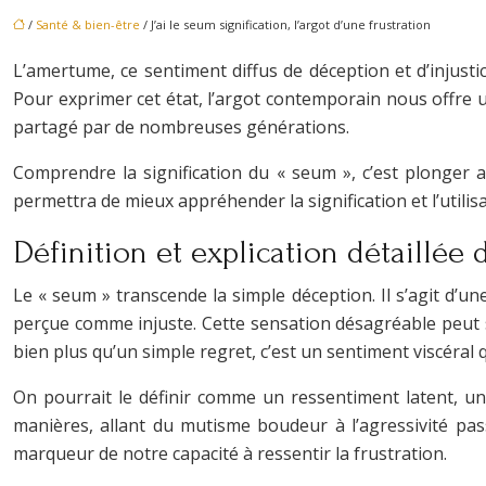
/
Santé & bien-être
/ J’ai le seum signification, l’argot d’une frustration
L’amertume, ce sentiment diffus de déception et d’injusti
Pour exprimer cet état, l’argot contemporain nous offre un
partagé par de nombreuses générations.
Comprendre la signification du « seum », c’est plonger au
permettra de mieux appréhender la signification et l’utilisa
Définition et explication détaillée d
Le « seum » transcende la simple déception. Il s’agit d
perçue comme injuste. Cette sensation désagréable peut s
bien plus qu’un simple regret, c’est un sentiment viscéral
On pourrait le définir comme un ressentiment latent, u
manières, allant du mutisme boudeur à l’agressivité pas
marqueur de notre capacité à ressentir la frustration.