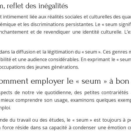
, reflet des inégalités
 intimement liée aux réalités sociales et culturelles des qua
émique et les discriminations persistantes. Le « seum signi
hantement et de revendiquer une identité culturelle. L’e
dans la diffusion et la légitimation du « seum ». Ces genres
ibilité et une audience considérables. En exprimant le « seum
éoccupations des jeunes générations.
 comment employer le « seum » à bon
spects de notre vie quotidienne, des petites contrariétés
ur mieux comprendre son usage, examinons quelques exempl
mploi.
de du travail ou des études, le « seum » est toujours à po
a force réside dans sa capacité à condenser une émotion c