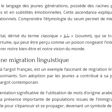
 le langage des jeunes générations, possède des racines pl
et en subtilités émotionnelles. Cette ascendance explique
rationnels. Comprendre l’étymologie du seum permet de mieu
ui se traduit par « poison » ou « venin ». Cette métaphore est
tume, qui peut être perçu comme un poison rongeant l’intérie
érer notre bien-être et notre vision du monde.
une migration linguistique
à l’argot français, est un exemple fascinant de migration l
isonnants. Son adoption par les jeunes a contribué à sa p
’argot contemporain.
tion significative de l’utilisation de mots d’origine arab
la présence importante de populations issues de l’immigr
tile pour s’épanouir et se propager, devenant un symbole de l