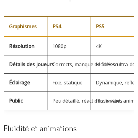
Graphismes
PS4
PS5
Résolution
1080p
4K
Détails des joueurs
Corrects, manque de finesse
Modèles ultra-déta
Éclairage
Fixe, statique
Dynamique, reflet
Public
Peu détaillé, réactions limitées
Plus vivant, anima
Fluidité et animations