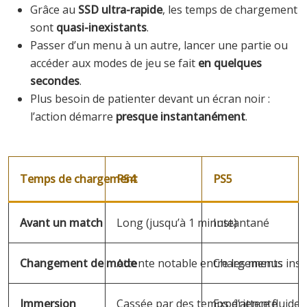
Grâce au
SSD ultra-rapide
, les temps de chargement
sont
quasi-inexistants
.
Passer d’un menu à un autre, lancer une partie ou
accéder aux modes de jeu se fait
en quelques
secondes
.
Plus besoin de patienter devant un écran noir :
l’action démarre
presque instantanément
.
Temps de chargement
PS4
PS5
Avant un match
Long (jusqu’à 1 minute)
Instantané
Changement de mode
Attente notable entre les menus
Chargements inst
Immersion
Cassée par des temps d’attente
Expérience fluide 