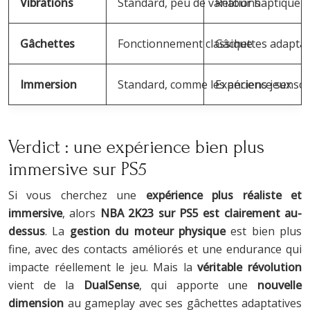
Vibrations
Standard, peu de variations
Retour haptique p
Gâchettes
Fonctionnement classique
Gâchettes adaptati
Immersion
Standard, comme les anciens jeux
Expérience sensor
Verdict : une expérience bien plus
immersive sur PS5
Si vous cherchez une
expérience plus réaliste et
immersive
, alors
NBA 2K23 sur PS5 est clairement au-
dessus
. La
gestion du moteur physique
est bien plus
fine, avec des contacts améliorés et une endurance qui
impacte réellement le jeu. Mais la
véritable révolution
vient de la
DualSense
, qui apporte une
nouvelle
dimension
au gameplay avec ses gâchettes adaptatives