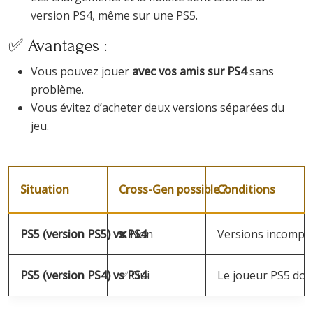
version PS4, même sur une PS5.
✅ Avantages :
Vous pouvez jouer
avec vos amis sur PS4
sans
problème.
Vous évitez d’acheter deux versions séparées du
jeu.
Situation
Cross-Gen possible ?
Conditions
PS5 (version PS5) vs PS4
❌ Non
Versions incompat
PS5 (version PS4) vs PS4
✅ Oui
Le joueur PS5 doit