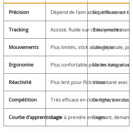
Précision
Dépend de l’aim assist, efficace en 
Supérieure sur to
Tracking
Assisté, fluide sur cibles proches
Totalement manuel
Mouvements
Plus limités, stick analogique
Liberté totale, pos
Ergonomie
Plus confortable pour les longues se
Moins naturel au 
Réactivité
Plus lent pour flick shots
Instantané avec la
Compétition
Très efficace en close fight, aim assi
Dominant en tour
Courbe d’apprentissage
Facile à prendre en main
Exigeant, demand