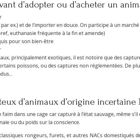
vant d’adopter ou d’acheter un anima
r
par ex.) et de l’importer en douce. On participe à un marché
, bref, euthanasie fréquente à la fin et amende)
equis pour son bien-être
r
imaux, principalement exotiques, il est notoire que des captu
ertains poissons, ou des captures non réglementées. De plus
endus…
teux d’animaux d’origine incertaine 
de faim dans une cage car capturé à l’état sauvage, même s’il
naie ou du poids sur la conscience.
us classiques rongeurs, furets, et autres NACs domestiqués