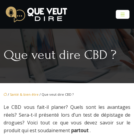
Que veut dire CBD ?
/
Santé & bien-être
/ Que veut dire CBD ?
Le CBD vous fait-il planer? Quels sont les avantages
réels? Sera-t-il présenté lors d’un test de dépistage de
drogues? Voici tout ce que vous devez savoir sur le
produit qui est soudainement
partout
.